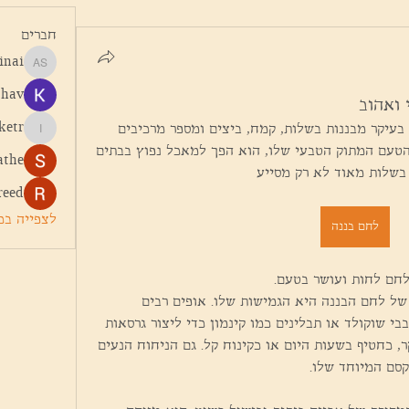
חברים
inai
Har Sinai
dhav
 ואהוב
ketr
לחם בננה הוא מאפה פופולרי המוכן בעיקר מבננות בשלות, קמח, ביצים ומספר מרכיבים 
tymarketr
פשוטים נוספים. בזכות המרקם הרך והטעם המתוק הטבעי שלו, הוא הפך למאכל נפוץ בבתים 
athe
בשלות מאוד לא רק מסייע 
reed
לצפייה בכל
לחם בננה
לחם לחות ועושר בטעם.
אחת הסיבות לפופולריות המתמשכת של לחם הבננה היא הגמישות שלו. אופים רבים 
מוסיפים למתכון אגוזים, צימוקים, שבבי שוקולד או תבלינים כמו קינמון כדי ליצור גרסאות 
שונות. ניתן להגיש אותו כארוחת בוקר, כחטיף בשעות היום או כקינוח קל. גם הניחוח הנעים 
סם המיוחד שלו.