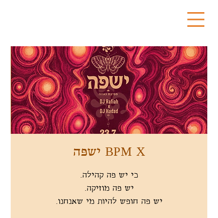
BPM X ישפּה